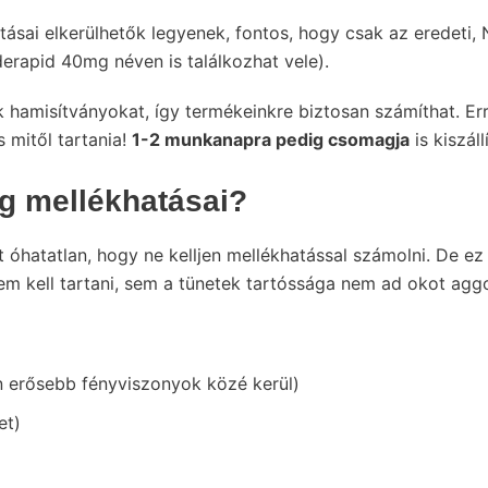
ásai elkerülhetők legyenek, fontos, hogy csak az eredeti
erapid 40mg néven is találkozhat vele).
 hamisítványokat, így termékeinkre biztosan számíthat. E
s mitől tartania!
1-2 munkanapra pedig csomagja
is kiszáll
g mellékhatásai?
t óhatatlan, hogy ne kelljen mellékhatással számolni. De e
nem kell tartani, sem a tünetek tartóssága nem ad okot ag
n erősebb fényviszonyok közé kerül)
et)