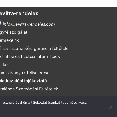
evitra-rendelés
info@levitra-rendeles.com
gyfélszolgálat
ermékeink
énzvisszafizetési garancia feltételei
zállítási és fizetési információk
ikkek
amisítványok felismerése
datkezelési tájékoztató
ltalános Szerződési Feltételek
használatával ön a tájékoztatásunkat tudomásul veszi.
endelés