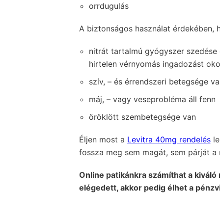
orrdugulás
A biztonságos használat érdekében, h
nitrát tartalmú gyógyszer szedése 
hirtelen vérnyomás ingadozást oko
szív, – és érrendszeri betegsége va
máj, – vagy veseprobléma áll fenn
öröklött szembetegsége van
Éljen most a
Levitra 40mg rendelés
le
fossza meg sem magát, sem párját a m
Online patikánkra számíthat a kiváló
elégedett, akkor pedig élhet a pénzvi