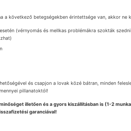
a a következő betegségekben érintettsége van, akkor ne k
esetén (vérnyomás és mellkas problémákra szokták szedni; a
zhat)
n
hetőségével és csapjon a lovak közé bátran, minden felesl
ennyei pillanatoktól!
 minőséget illetően és a gyors kiszállításban is (1-2 mun
sszafizetési garanciával!