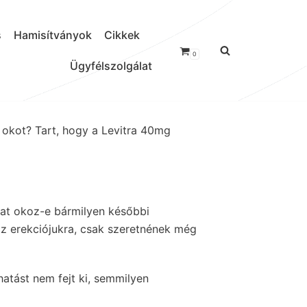
s
Hamisítványok
Cikkek
0
Ügyfélszolgálat
okot? Tart, hogy a Levitra 40mg
lat okoz-e bármilyen későbbi
az erekciójukra, csak szeretnének még
atást nem fejt ki, semmilyen