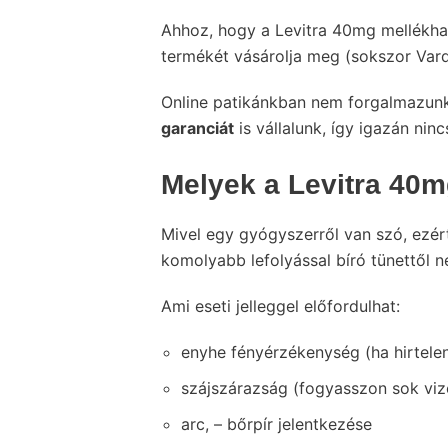
Ahhoz, hogy a Levitra 40mg mellékhat
termékét vásárolja meg (sokszor Vard
Online patikánkban nem forgalmazunk
garanciát
is vállalunk, így igazán ninc
Melyek a Levitra 40m
Mivel egy gyógyszerről van szó, ezér
komolyabb lefolyással bíró tünettől 
Ami eseti jelleggel előfordulhat:
enyhe fényérzékenység (ha hirtele
szájszárazság (fogyasszon sok viz
arc, – bőrpír jelentkezése