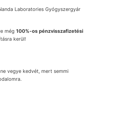
, Nanda Laboratories Gyógyszergyár
rre még
100%-os pénzvisszafizetési
ításra kerül!
z ne vegye kedvét, mert semmi
godalomra.