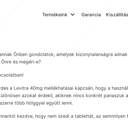
Termékeink
Garancia
Kiszállítá
annak Önben gondolatok, amelyek bizonytalanságra adnak 
k Önre és megéri-e?
pcsolatban!
rdés a Levitra 40mg mellékhatásai kapcsán, hogy a haszná
 különösen azokat érdekli, akiknek nincs konkrét panaszuk 
szerre több hölggyel együtt lenni.
nnantól kezdve, hogy nem szedi a tablettát, az semmilyen h