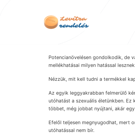
Skip
to
content
Potencianövelésen gondolkodik, de v
mellékhatásai milyen hatással leszne
Nézzük, mit kell tudni a termékkel ka
Az egyik leggyakrabban felmerülő ké
utóhatást a szexuális életünkben. Ez
többet, még jobbat nyújtani, akár egy
Efelől teljesen megnyugodhat, mert o
utóhatással nem bír.