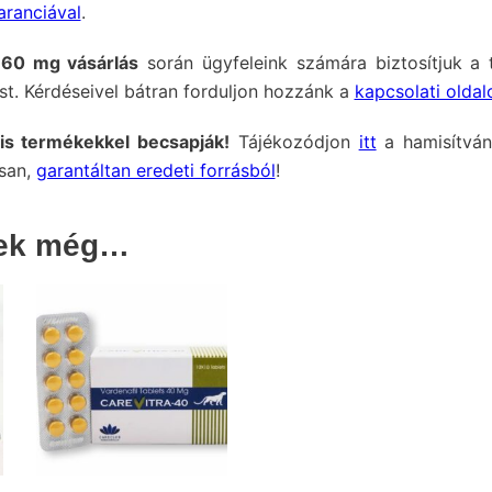
aranciával
.
60 mg vásárlás
során ügyfeleink számára biztosítjuk a t
t. Kérdéseivel bátran forduljon hozzánk a
kapcsolati oldal
is termékekkel becsapják!
Tájékozódjon
itt
a hamisítván
osan,
garantáltan eredeti forrásból
!
nek még…