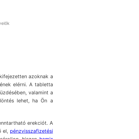
velők
kifejezetten azoknak a
ének elérni. A tabletta
küzdésében, valamint a
döntés lehet, ha Ön a
enntartható erekciót. A
 el,
pénzvisszafizetési