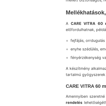
mellett biztonságos, 
Mellékhatások, 
A
CARE VITRA 60 
előfordulhatnak, példá
fejfájás, orrdugulás
enyhe szédülés, em
fényérzékenység va
A készítmény alkalmaz
tartalmú gyógyszerek 
CARE VITRA 60 m
Amennyiben szeretné 
rendelés
lehetőségét