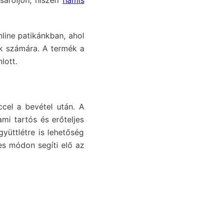
sároljon, hiszen
hamis
ine patikánkban, ahol
nk számára. A termék a
lott.
ccel a bevétel után. A
ami tartós és erőteljes
yüttlétre is lehetőség
tes módon segíti elő az