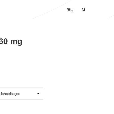
0
60 mg