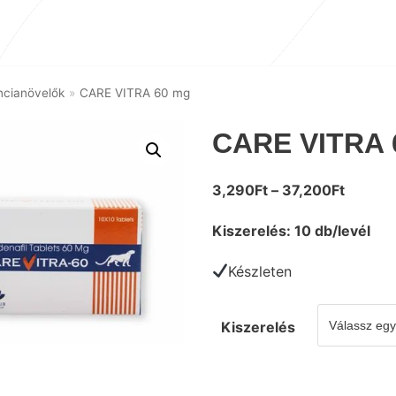
encianövelők
»
CARE VITRA 60 mg
CARE VITRA 
3,290
Ft
–
37,200
Ft
Kiszerelés: 10 db/levél
Készleten
Kiszerelés