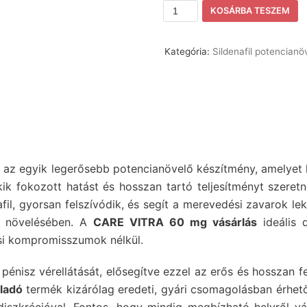
KOSÁRBA TESZEM
Kategória:
Sildenafil potencianö
g
az egyik legerősebb potencianövelő készítmény, amelyet 
kik fokozott hatást és hosszan tartó teljesítményt szeretn
fil, gyorsan felszívódik, és segít a merevedési zavarok le
ny növelésében. A
CARE VITRA 60 mg vásárlás
ideális 
si kompromisszumok nélkül.
 pénisz vérellátását, elősegítve ezzel az erős és hosszan f
ladó
termék kizárólag eredeti, gyári csomagolásban érhető