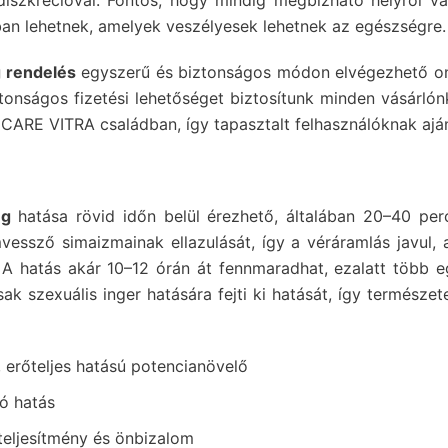
diszkrécióval. Fontos, hogy mindig megbízható helyről vá
an lehetnek, amelyek veszélyesek lehetnek az egészségre.
 rendelés
egyszerű és biztonságos módon elvégezhető onl
iztonságos fizetési lehetőséget biztosítunk minden vásárló
 CARE VITRA családban, így tapasztalt felhasználóknak aján
mg
hatása rövid időn belül érezhető, általában 20–40 per
mvessző simaizmainak ellazulását, így a véráramlás javul, 
A hatás akár 10–12 órán át fennmaradhat, ezalatt több eg
sak szexuális inger hatására fejti ki hatását, így természe
 erőteljes hatású potencianövelő
tó hatás
teljesítmény és önbizalom