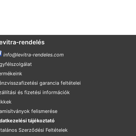
evitra-rendelés
info@levitra-rendeles.com
gyfélszolgálat
ermékeink
énzvisszafizetési garancia feltételei
zállítási és fizetési információk
ikkek
amisítványok felismerése
datkezelési tájékoztató
ltalános Szerződési Feltételek