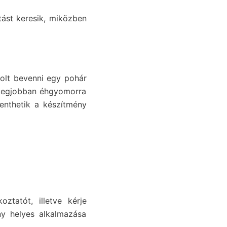
ást keresik, miközben
solt bevenni egy pohár
s legjobban éhgyomorra
enthetik a készítmény
oztatót, illetve kérje
ny helyes alkalmazása