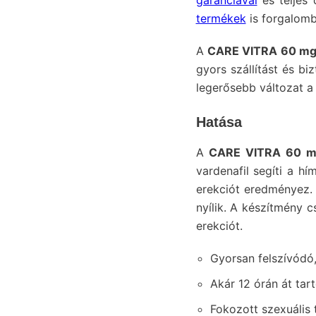
garanciával
és teljes 
termékek
is forgalomb
A
CARE VITRA 60 mg
gyors szállítást és b
legerősebb változat a
Hatása
A
CARE VITRA 60 
vardenafil segíti a hí
erekciót eredményez. 
nyílik. A készítmény c
erekciót.
Gyorsan felszívódó,
Akár 12 órán át tar
Fokozott szexuális 