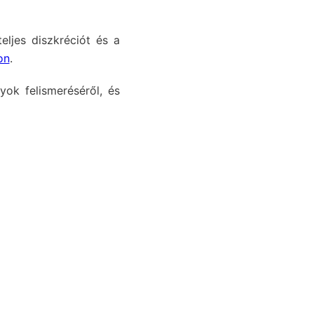
eljes diszkréciót és a
on
.
yok felismeréséről, és