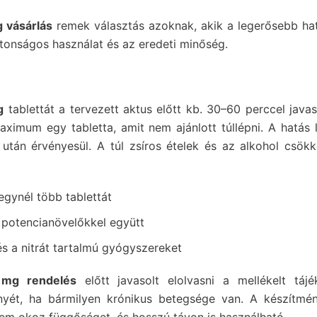
 vásárlás
remek választás azoknak, akik a legerősebb hat
tonságos használat és az eredeti minőség.
g
tablettát a tervezett aktus előtt kb. 30–60 perccel java
aximum egy tabletta, amit nem ajánlott túllépni. A hatá
után érvényesül. A túl zsíros ételek és az alkohol csökk
gynél több tablettát
potencianövelőkkel együtt
 és a nitrát tartalmú gyógyszereket
mg rendelés
előtt javasolt elolvasni a mellékelt tájék
yét, ha bármilyen krónikus betegsége van. A készítmé