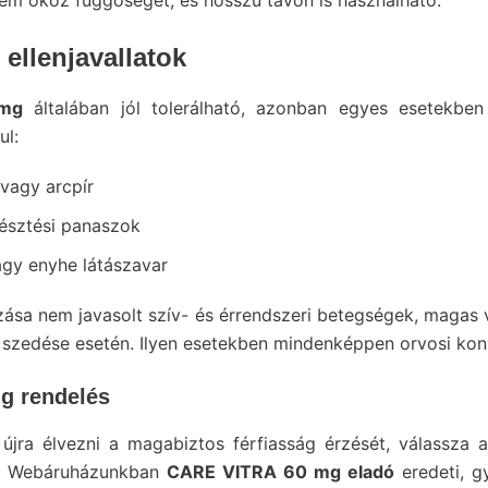
nem okoz függőséget, és hosszú távon is használható.
ellenjavallatok
mg
általában jól tolerálható, azonban egyes esetekben
ul:
 vagy arcpír
észtési panaszok
gy enyhe látászavar
ása nem javasolt szív- és érrendszeri betegségek, magas 
szedése esetén. Ilyen esetekben mindenképpen orvosi konzu
g rendelés
újra élvezni a magabiztos férfiasság érzését, válassza 
! Webáruházunkban
CARE VITRA 60 mg eladó
eredeti, g