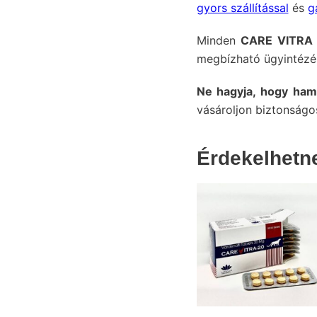
gyors szállítással
és
g
Minden
CARE VITRA 
megbízható ügyintézés
Ne hagyja, hogy ham
vásároljon biztonság
Érdekelhet