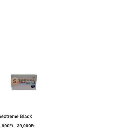
Sextreme Black
3,990
Ft
–
39,990
Ft