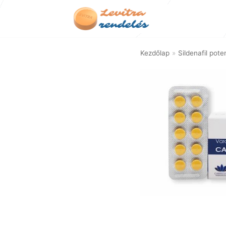
Skip
to
content
Kezdőlap
»
Sildenafil pot