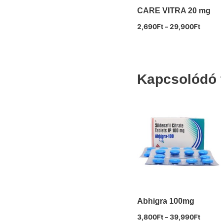
CARE VITRA 20 mg
2,690
Ft
–
29,900
Ft
Kapcsolódó 
Abhigra 100mg
3,800
Ft
–
39,990
Ft