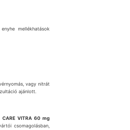
 enyhe mellékhatások
vérnyomás, vagy nitrát
ltáció ajánlott.
a
CARE VITRA 60 mg
yártói csomagolásban,