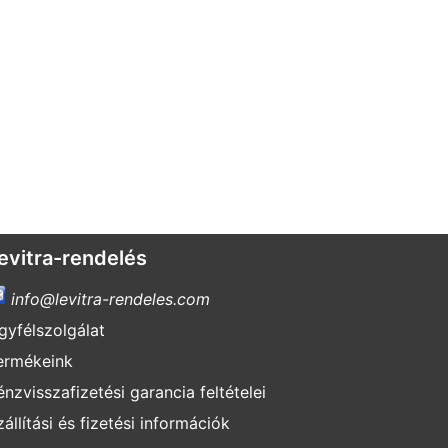
evitra-rendelés
info@levitra-rendeles.com
gyfélszolgálat
ermékeink
énzvisszafizetési garancia feltételei
zállítási és fizetési információk