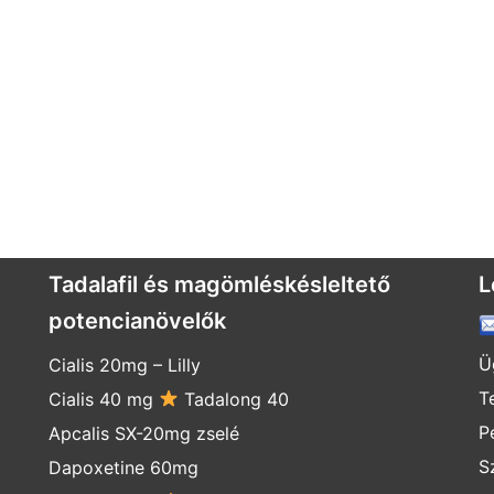
Tadalafil és magömléskésleltető
L
potencianövelők
Ü
Cialis 20mg
–
Lilly
T
Cialis 40 mg
Tadalong 40
P
Apcalis SX-20mg zselé
S
Dapoxetine 60mg