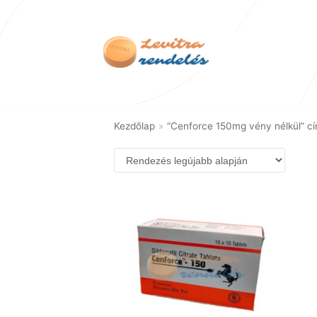
Skip
to
content
Kezdőlap
»
“Cenforce 150mg vény nélkül” c