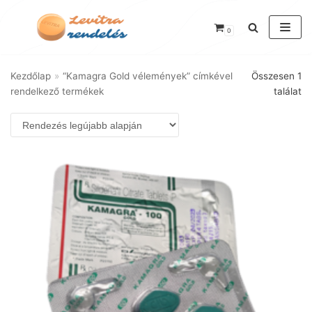
Skip
0
to
content
Kezdőlap
»
“Kamagra Gold vélemények” címkével
Összesen 1
rendelkező termékek
találat