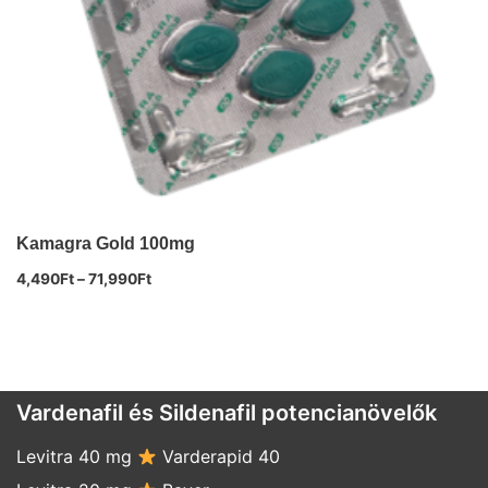
Kamagra Gold 100mg
4,490
Ft
–
71,990
Ft
Vardenafil és Sildenafil potencianövelők
Levitra 40 mg
Varderapid 40