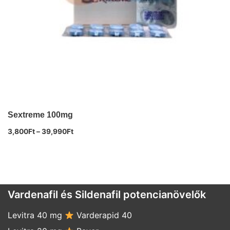
Sextreme 100mg
3,800
Ft
–
39,990
Ft
Vardenafil és Sildenafil potencianövelők
Levitra 40 mg
Varderapid 40