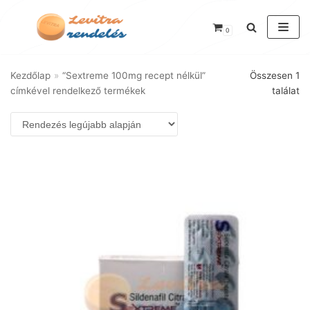
Skip
0
to
content
Kezdőlap
»
“Sextreme 100mg recept nélkül”
Összesen 1
címkével rendelkező termékek
találat