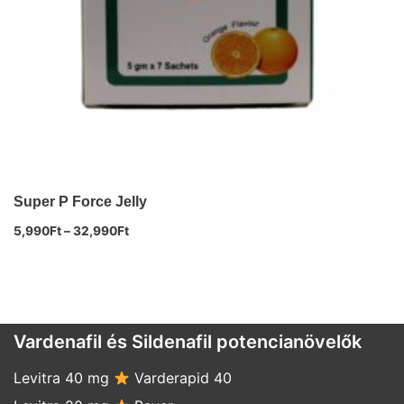
Super P Force Jelly
5,990
Ft
–
32,990
Ft
Vardenafil és Sildenafil potencianövelők
Levitra 40 mg
Varderapid 40