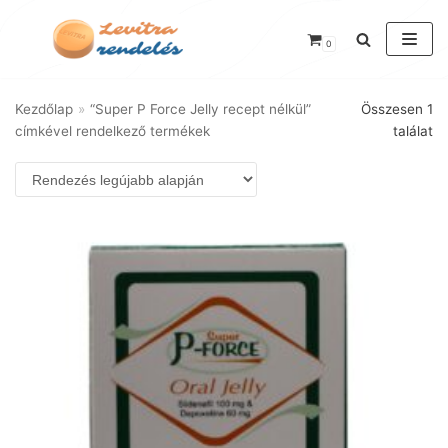
Skip
0
to
content
Kezdőlap
»
“Super P Force Jelly recept nélkül”
Összesen 1
címkével rendelkező termékek
találat