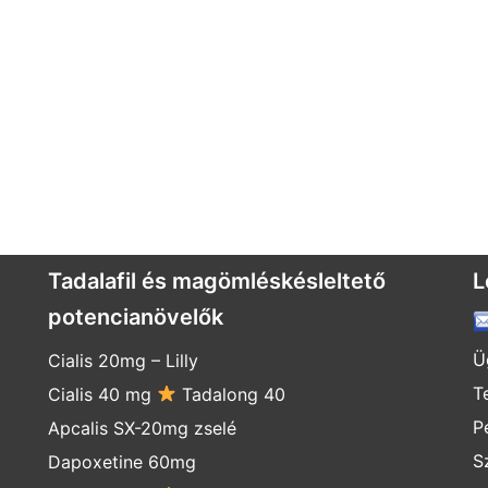
Tadalafil és magömléskésleltető
L
potencianövelők
Ü
Cialis 20mg
–
Lilly
T
Cialis 40 mg
Tadalong 40
P
Apcalis SX-20mg zselé
S
Dapoxetine 60mg