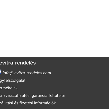
evitra-rendelés
info@levitra-rendeles.com
gyfélszolgálat
ermékeink
énzvisszafizetési garancia feltételei
zállítási és fizetési információk